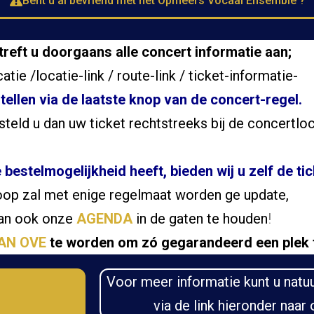
Bent u al bevriend met het Opmeers Vocaal Ensemble ?
treft u doorgaans alle concert informatie aan;
catie /locatie-link / route-link / ticket-informatie-
tellen via de laatste knop van de concert-regel.
teld u dan uw ticket rechtstreeks bij de concertloc
 bestelmogelijkheid heeft, bieden wij u zelf de t
oop zal met enige regelmaat worden ge update,
dan ook onze
AGENDA
in de gaten te houden
!
AN OVE
te worden om zó gegarandeerd een plek 
Voor meer informatie kunt u natu
via de link hieronder naar