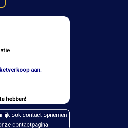
atie.
icketverkoop aan.
te hebben!
urlijk ook contact opnemen
 onze contactpagina