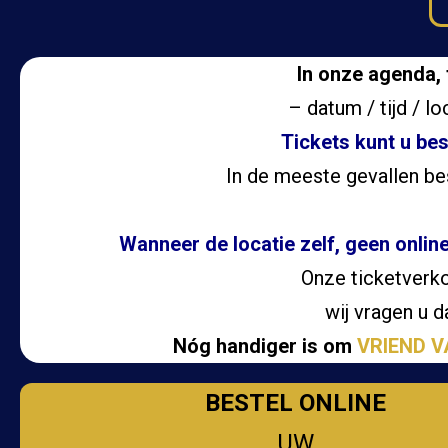
In onze agenda, 
– datum / tijd / lo
Tickets kunt u bes
In de meeste gevallen bes
Wanneer de locatie zelf, geen online
Onze ticketverk
wij vragen u 
Nóg handiger is om
VRIEND V
BESTEL ONLINE
UW