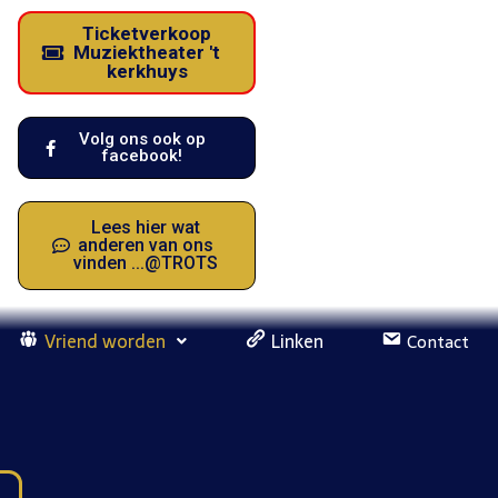
Ticketverkoop
Muziektheater 't
kerkhuys
Volg ons ook op
facebook!
Lees hier wat
anderen van ons
vinden ...@TROTS
Vriend worden
Linken
Contact